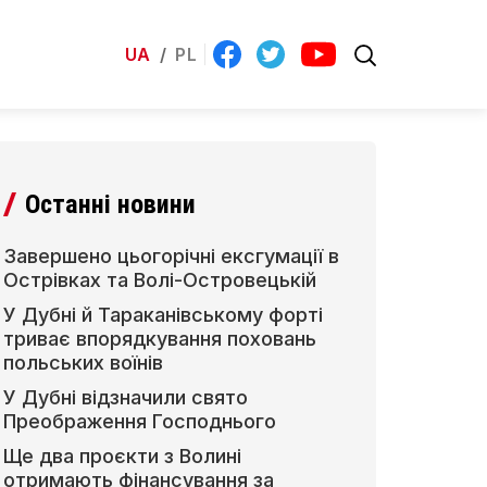
UA
/
PL
Останні новини
Завершено цьогорічні ексгумації в
Острівках та Волі-Островецькій
У Дубні й Тараканівському форті
триває впорядкування поховань
польських воїнів
У Дубні відзначили свято
Преображення Господнього
Ще два проєкти з Волині
отримають фінансування за