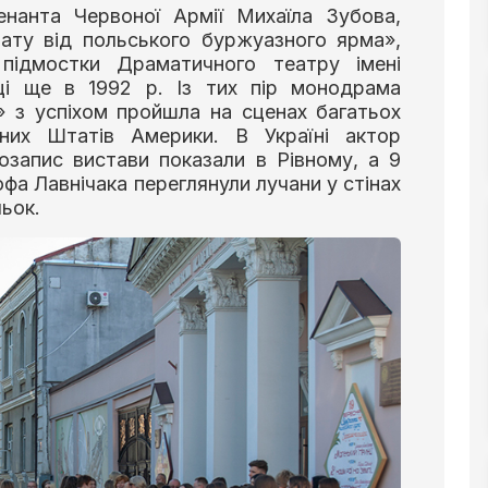
нанта Червоної Армії Михаїла Зубова,
іату від польського буржуазного ярма»,
ідмостки Драматичного театру імені
ці ще в 1992 р. Із тих пір монодрама
» з успіхом пройшла на сценах багатьох
них Штатів Америки. В Україні актор
озапис вистави показали в Рівному, а 9
фа Лавнічака переглянули лучани у стінах
ьок.