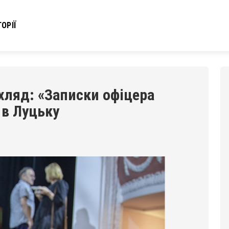
ОРІЇ
ухляд: «Записки офіцера
 в Луцьку