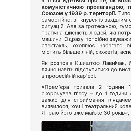
У п’єсі йдеться про те, як мо
комуністичною пропагандою, п
Союзом у 1939 р. території.
Типов
самостійно, зіткнувся із західним
ситуацій. Але за гротескною, гу
трагічна дійсність людей, які пот
машини. Одразу потрібно зауважит
спектакль, охоплює набагато б
містить більше ліній, сюжетів, аспе
Як розповів Кшиштоф Лавнічак, 
лячно навіть підступитися до вис
в професійній кар’єрі.
«Прем’єра тривала 2 години 1
скорочував п’єсу – до 1 години
важко для сприймання глядачем
виявилося, хоч і театральний коле
Я граю його вже майже 30 років», 