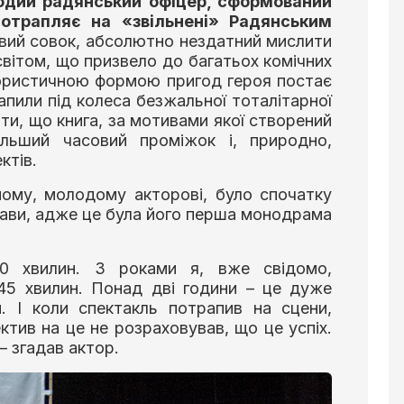
лодий радянський офіцер, сформований
отрапляє на «звільнені» Радянським
ий совок, абсолютно нездатний мислити
 світом, що призвело до багатьох комічних
мористичною формою пригод героя постає
рапили під колеса безжальної тоталітарної
и, що книга, за мотивами якої створений
ільший часовий проміжок і, природно,
ктів.
йому, молодому акторові, було спочатку
тави, адже це була його перша монодрама
0 хвилин. З роками я, вже свідомо,
 45 хвилин. Понад дві години – це дуже
. І коли спектакль потрапив на сцени,
ктив на це не розраховував, що це успіх.
– згадав актор.