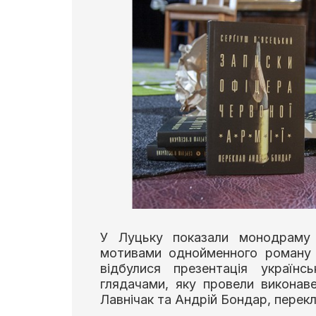
У Луцьку показали монодраму 
мотивами однойменного роману 
відбулися презентація україн
глядачами, яку провели виконав
Лавнічак та Андрій Бондар, перекл