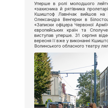
Уперше в ролі молодшого лейте
«захисника й рятівника пролетар
Кшиштоф Лавнічак вийшов на п
Олександра Венгерки в Білосто
«Записки офіцера Червоної Армії
європейських країн та Сполуче
виступав уперше. 31 серпня віде
вересня її вже у виконанні Кшишто
Волинського обласного театру лял