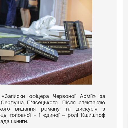
«Записки офіцера Червоної Армії» за
Сергіуша П’ясецького. Після спектаклю
ського видання роману та дискусія з
ець головної – і єдиної – ролі Кшиштоф
адач книги.