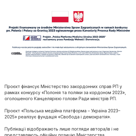
Проєкт фінансує Міністерство закордонних справ РП у
рамках конкурсу «Полонія та поляки за кордоном 2023»,
оголошеного Канцелярією голови Ради міністрів РП.
Проєкт «Польська медійна платформа – Україна 2023–
2025» реалізує фундація «Свобода і демократія».
Публікації відображають лише погляди автора/ів і не
представляють офіційну позицію Міністерства