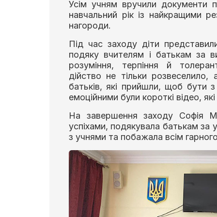
Усім учням вручили документи пр
навчальний рік із найкращими р
нагороди.
Під час заходу діти представил
подяку вчителям і батькам за в
розуміння, терпіння й толеран
дійство не тільки розвеселило, 
батьків, які прийшли, щоб бути 
емоційними були короткі відео, які
На завершення заходу Софія Ми
успіхами, подякувала батькам за 
з учнями та побажала всім гарного 