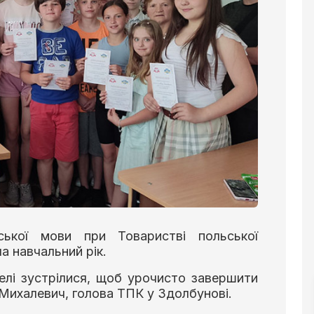
ської мови при Товаристві польської
 навчальний рік.
ителі зустрілися, щоб урочисто завершити
я Михалевич, голова ТПК у Здолбунові.