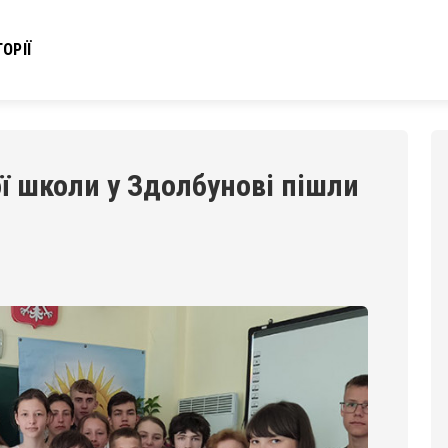
ОРІЇ
ї школи у Здолбунові пішли