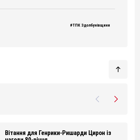
#ТПК Здолбунівщини
Маївка у Здолбунові