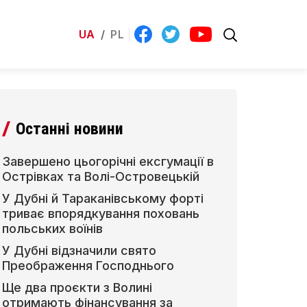
UA
/
PL
Останні новини
Завершено цьогорічні ексгумації в
Острівках та Волі-Островецькій
У Дубні й Тараканівському форті
триває впорядкування поховань
польських воїнів
У Дубні відзначили свято
Преображення Господнього
Ще два проєкти з Волині
отримають фінансування за