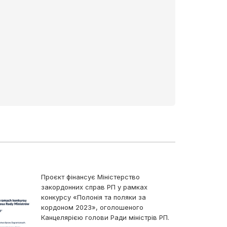
25 березня 
Товаристві
Здолбунівщ
писанкарств
підготовки 
26 березня 2
не лише роз
плекання по
Проєкт фінансує Міністерство
закордонних справ РП у рамках
конкурсу «Полонія та поляки за
кордоном 2023», оголошеного
Канцелярією голови Ради міністрів РП.