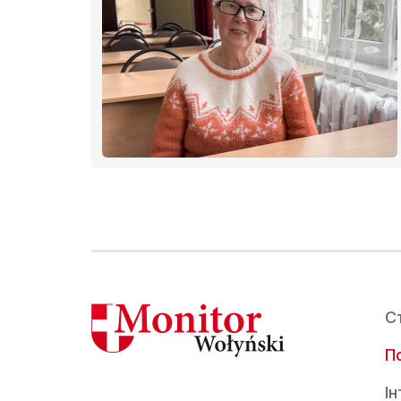
иці-
нці
олів
С
По
І