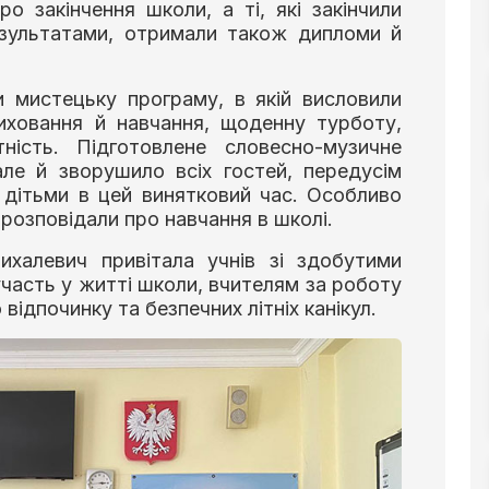
о закінчення школи, а ті, які закінчили
езультатами, отримали також дипломи й
и мистецьку програму, в якій висловили
иховання й навчання, щоденну турботу,
тність. Підготовлене словесно-музичне
але й зворушило всіх гостей, передусім
з дітьми в цей винятковий час. Особливо
 розповідали про навчання в школі.
халевич привітала учнів зі здобутими
участь у житті школи, вчителям за роботу
відпочинку та безпечних літніх канікул.