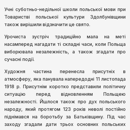
Учні суботньо-недільної школи польської мови при
Товаристві польської культури Здолбунівщини
також вирішили відзначити це свято.
Урочиста зустріч традиційно мала на меті
насамперед нагадати ті складні часи, коли Польща
виборювала незалежність, а також згадати про
сучасні події.
Художня частина перенесла присутніх в
атмосферу, яка панувала напередодні 11 листопада
1918 р. Присутнім коротко представили політичну
ситуацію перед відновленням Польщею
незалежності. Йшлося також про дух польського
народу, який протягом 123 років неволі постійно
піднімався на боротьбу за Батьківщину. Під час
заходу згадали дати трьох основних польських