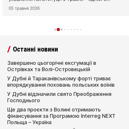
найважливіших подій в історії Польщі. Захід
05 травня 2026
зібрав учнів, учителів, батьків та запрошених
гостей, які разом вшанували пам’ять про це
важливе для поляків свято.
Останні новини
Завершено цьогорічні ексгумації в
Острівках та Волі-Островецькій
У Дубні й Тараканівському форті триває
впорядкування поховань польських воїнів
У Дубні відзначили свято Преображення
Господнього
Ще два проєкти з Волині отримають
фінансування за Програмою Interreg NEXT
Польща – Україна