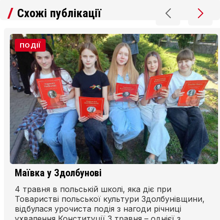
Схожі публікації
ПОДІЇ
Маївка у Здолбунові
4 травня в польській школі, яка діє при
Товаристві польської культури Здолбунівщини,
відбулася урочиста подія з нагоди річниці
ухвалення Конституції 3 травня – однієї з