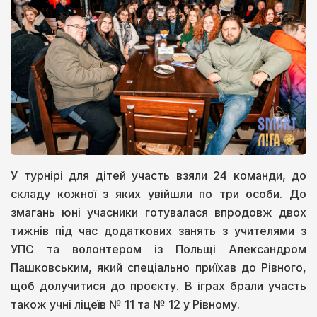
У турнірі для дітей участь взяли 24 команди, до
складу кожної з яких увійшли по три особи. До
змагань юні учасники готувалася впродовж двох
тижнів під час додаткових занять з учителями з
УПС та волонтером із Польщі Александром
Пашковським, який спеціально приїхав до Рівного,
щоб долучитися до проєкту. В іграх брали участь
також учні ліцеїв № 11 та № 12 у Рівному.