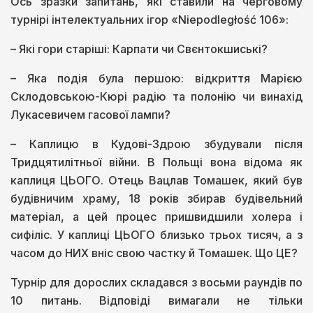
Ось зразки запитань, які ставили на черговому
турнірі інтелектуальних ігор «Niepodległość 106»:
– Які гори старіші: Карпати чи Свєнтокшиські?
– Яка подія була першою: відкриття Марією
Склодовською-Кюрі радію та полонію чи винахід
Лукасевичем гасової лампи?
– Каплицю в Кудові-Здрою збудували після
Тридцятилітньої війни. В Польщі вона відома як
каплиця ЦЬОГО. Отець Вацлав Томашек, який був
будівничим храму, 18 років збирав будівельний
матеріал, а цей процес пришвидшили холера і
сифіліс. У каплиці ЦЬОГО близько трьох тисяч, а з
часом до НИХ вніс свою частку й Томашек. Що ЦЕ?
Турнір для дорослих складався з восьми раундів по
10 питань. Відповіді вимагали не тільки