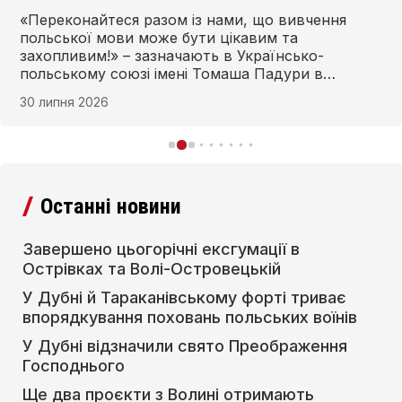
«Переконайтеся разом із нами, що вивчення
польської мови може бути цікавим та
захопливим!» – зазначають в Українсько-
польському союзі імені Томаша Падури в
Рівному та запрошують на заняття з польської
30 липня 2026
мови в новому навчальному році. Запис
починається з 1 серпня, а заняття – 1 вересня.
Останні новини
Завершено цьогорічні ексгумації в
Острівках та Волі-Островецькій
У Дубні й Тараканівському форті триває
впорядкування поховань польських воїнів
У Дубні відзначили свято Преображення
Господнього
Ще два проєкти з Волині отримають