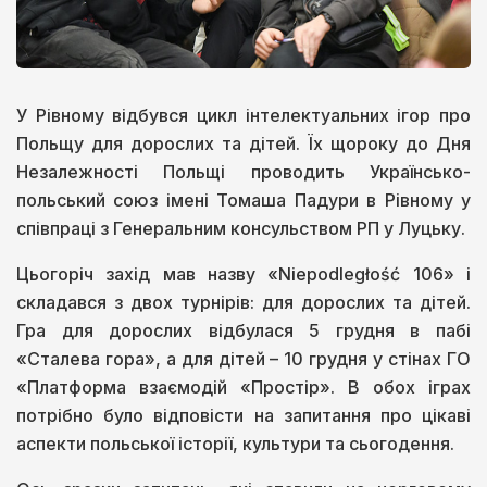
У Рівному відбувся цикл інтелектуальних ігор про
Польщу для дорослих та дітей. Їх щороку до Дня
Незалежності Польщі проводить Українсько-
польський союз імені Томаша Падури в Рівному у
співпраці з Генеральним консульством РП у Луцьку.
Цьогоріч захід мав назву «Niepodległość 106» і
складався з двох турнірів: для дорослих та дітей.
Гра для дорослих відбулася 5 грудня в пабі
«Сталева гора», а для дітей – 10 грудня у стінах ГО
«Платформа взаємодій «Простір». В обох іграх
потрібно було відповісти на запитання про цікаві
аспекти польської історії, культури та сьогодення.