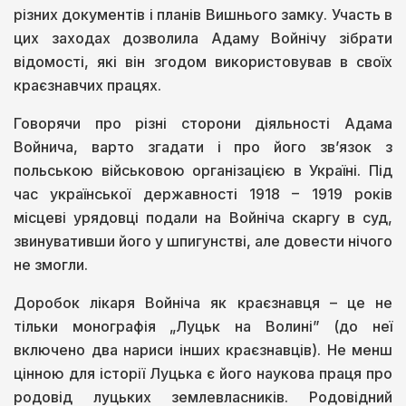
різних документів і планів Вишнього замку. Участь в
цих заходах дозволила Адаму Войнічу зібрати
відомості, які він згодом використовував в своїх
краєзнавчих працях.
Говорячи про різні сторони діяльності Адама
Войнича, варто згадати і про його зв’язок з
польською військовою організацією в Україні. Під
час української державності 1918 – 1919 років
місцеві урядовці подали на Войніча скаргу в суд,
звинувативши його у шпигунстві, але довести нічого
не змогли.
Доробок лікаря Войніча як краєзнавця – це не
тільки монографія „Луцьк на Волині” (до неї
включено два нариси інших краєзнавців). Не менш
цінною для історії Луцька є його наукова праця про
родовід луцьких землевласників. Родовідний