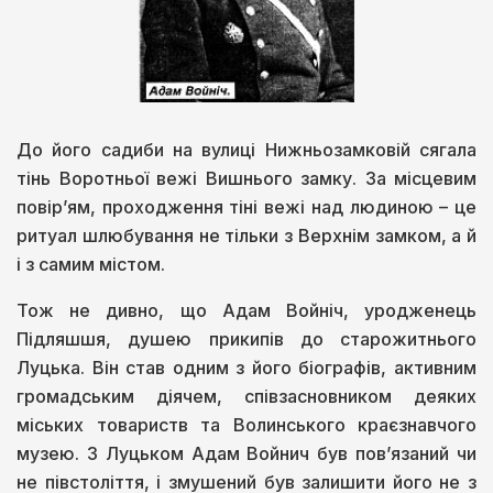
До його садиби на вулиці Нижньозамковій сягала
тінь Воротньої вежі Вишнього замку. За місцевим
повір’ям, проходження тіні вежі над людиною – це
ритуал шлюбування не тільки з Верхнім замком, а й
і з самим містом.
Тож не дивно, що Адам Войніч, уродженець
Підляшшя, душею прикипів до старожитнього
Луцька. Він став одним з його біографів, активним
громадським діячем, співзасновником деяких
міських товариств та Волинського краєзнавчого
музею. З Луцьком Адам Войнич був пов’язаний чи
не півстоліття, і змушений був залишити його не з