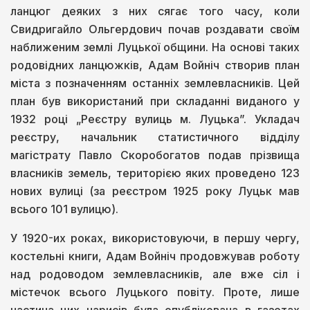
ланцюг деяких з них сягає того часу, коли
Свидригайло Ольгердович почав роздавати своїм
наближеним землі Луцької общини. На основі таких
родовідних ланцюжків, Адам Войніч створив план
міста з позначенням останніх землевласників. Цей
план був використаний при складанні виданого у
1932 році „Реєстру вулиць м. Луцька”. Укладач
реєстру, начальник статистичного відділу
магістрату Павло Скоробогатов подав прізвища
власників земель, територією яких проведено 123
нових вулиці (за реєстром 1925 року Луцьк мав
всього 101 вулицю).
У 1920-их роках, використовуючи, в першу чергу,
костельні книги, Адам Войніч продовжував роботу
над родоводом землевласників, але вже сіл і
містечок всього Луцького повіту. Проте, лише