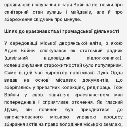
проявилось піклування лікаря Войніча не тільки про
санітарний стан вулиць і майданів, але й про
збереження свідчень про минуле.
Шлях до краєзнавства і громадської діяльності
У середовищі міської дворянської еліти, з якою
Адам Войніч спілкувався як статський радник
(цивільний відповідник підполковника),
колекціонування старожитностей було популярним.
Саме в цей час директор прогімназії Лука Орда
видав на основі місцевих документів, що
зберігались у приватних колекціях, ряд праць. Тож
Войніч у своїх заняттях краєзнавством мав
попередників і сприятливе оточення. Як гласний
Думи, він повинен був приєднатися до
започаткованого міською управою процесу
збирання актів на право володіння міською землею,