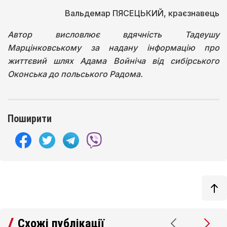
Вальдемар ПЯСЕЦЬКИЙ, краєзнавець
Автор висловлює вдячність Тадеушу
Марцінковському за надану інформацію про
життєвий шлях Адама Войніча від сибірського
Оконська до польського Радома.
Поширити
Схожі публікації