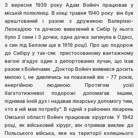
З вересня 1939 року Адам Войніч працював у
міській поліклініці. В кінці травня 1940 року він був
арештований і разом з дружиною Валерією-
Леокадією та дочкою вивезений в Сибір (у нього
було 2 сини і 3 дочки, одна дочка загинула в Одесі,
а син під Белзом ще в 1919 році). Про цю подорож
до Сибіру у так-сяк пристосованому вантажному
вагоні згадує один з депортованих лучан, що їхав
разом з Войнічами. „Доктор Войніч виявився досить
милою і, не дивлячись на поважний вік – 77 років,
енергійною людиною. Протягом усієї
багатотижневої подорожі допомагав іншим,
піднімав їхній дух і надавав лікарську допомогу тим,
хто в ній мав потребу”. В одній з районних лікарень
Омської області Войніч працював хірургом. У 1942
році, як військовий хірург, він отримав виклик до
Польського війська, яке на території колишнього