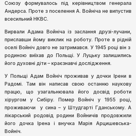
Союзу формувалось під керівництвом генерала
Андерса. Проте з поселення А. Войніча не випустив
всесильний НКВС.
Вирвали Адама Войніча із заслання друзі-лучани,
приславши йому виклик на роботу. Проте в рідній
оселі Войніч довго не затримався. У 1945 році він з
родиною виїхав до Польщі. У Луцьку залишились
його духовні діти – краєзнавчі дослідження.
У Польщі Адам Войніч проживав у дочки Ірени в
Радомі. Там він написав свою останню наукову
працю, що узагальнювала його досвід роботи
хірургом у Сибіру. Помер Войніч у 1955 році,
проживаючи у сина – у Штудгарті Гданському. А
лікарський родовід родини Войничів продовжили
його дочка Ірена і внучка Марія Арцишевська-
Войніч.