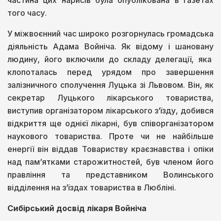
частина цих нарисів була опублікована в газетах
того часу.
У міжвоєнний час широко розгорнулась громадська
діяльність Адама Войніча. Як відому і шановану
людину, його включили до складу делегації, яка
клопоталась перед урядом про завершення
залізничного сполучення Луцька зі Львовом. Він, як
секретар Луцького лікарського товариства,
виступив організатором лікарського з’їзду, добився
відкриття ще однієї лікарні, був співорганізатором
наукового товариства. Проте чи не найбільше
енергії він віддав Товариству краєзнавства і опіки
над пам’ятками старожитностей, був членом його
правління та представником Волинського
відділення на з’їздах товариства в Любліні.
Сибірський досвід лікаря Войніча