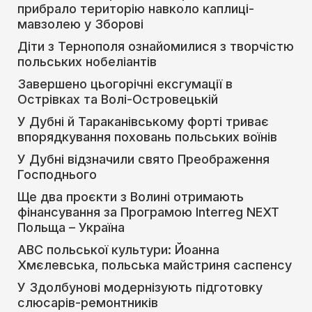
прибрало територію навколо каплиці-
мавзолею у Зборові
Діти з Тернополя ознайомилися з творчістю
польських нобеліантів
Завершено цьогорічні ексгумації в
Острівках та Волі-Островецькій
У Дубні й Тараканівському форті триває
впорядкування поховань польських воїнів
У Дубні відзначили свято Преображення
Господнього
Ще два проєкти з Волині отримають
фінансування за Програмою Interreg NEXT
Польща – Україна
АВС польської культури: Йоанна
Хмєлевська, польська майстриня саспенсу
У Здолбунові модернізують підготовку
слюсарів-ремонтників