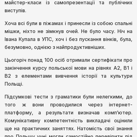
майстер-класи із самопрезентації та публічних
виступів.
Хоча всі були в піжамах і принесли із собою спальні
мішки, ніхто не зімкнув очей. Не було часу. Ніч на
Івана Купала в УПС, хоч і без пускання вінків, була,
безумовно, однією з найпродуктивніших.
Цьогоріч понад 100 осіб отримали сертифікати про
закінчення курсу польської мови на рівнях A2, B1 і
B2 з елементами вивчення історії та культури
Польщі.
Підсумкові тести з граматики були нелегкими, до
того ж вони проводилися через інтернет-
платформу, а результати визначав комп’ютер.
Комунікативну компетентність викладачі оцінили
ще на практичних заняттях. Натомість свої знання
про Польщу учні могли самостійно перевірити під