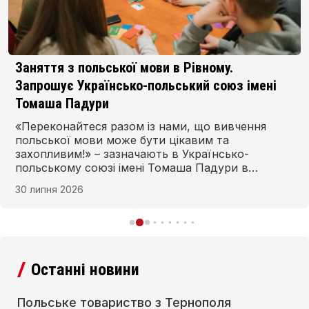
Заняття з польської мови в Рівному.
Запрошує Українсько-польський союз імені
Томаша Падури
«Переконайтеся разом із нами, що вивчення
польської мови може бути цікавим та
захопливим!» – зазначають в Українсько-
польському союзі імені Томаша Падури в
Рівному та запрошують на заняття з польської
30 липня 2026
мови в новому навчальному році. Запис
починається з 1 серпня, а заняття – 1 вересня.
Останні новини
Польське товариство з Тернополя