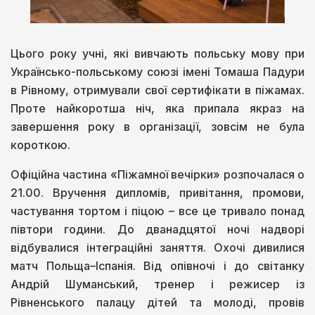
Цього року учні, які вивчають польську мову при
Українсько-польському союзі імені Томаша Падури
в Рівному, отримували свої сертифікати в піжамах.
Проте найкоротша ніч, яка припала якраз на
завершення року в організації, зовсім не була
короткою.
Офіційна частина «Піжамної вечірки» розпочалася о
21.00. Вручення дипломів, привітання, промови,
частування тортом і піцою – все це тривало понад
півтори години. До дванадцятої ночі надворі
відбувалися інтеграційні заняття. Охочі дивилися
матч Польща–Іспанія. Від опівночі і до світанку
Андрій Шуманський, тренер і режисер із
Рівненського палацу дітей та молоді, провів