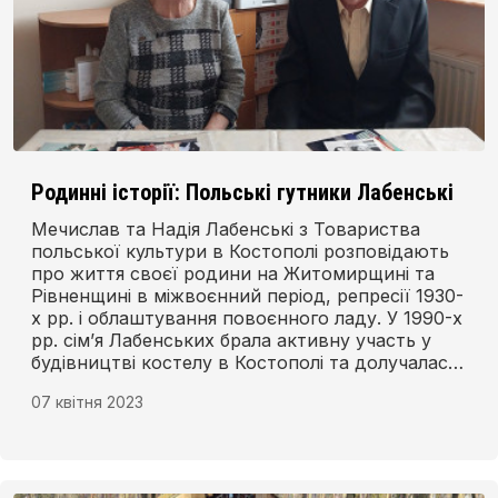
Родинні історії: Польські гутники Лабенські
Мечислав та Надія Лабенські з Товариства
польської культури в Костополі розповідають
про життя своєї родини на Житомирщині та
Рівненщині в міжвоєнний період, репресії 1930-
х рр. і облаштування повоєнного ладу. У 1990-х
рр. сім’я Лабенських брала активну участь у
будівництві костелу в Костополі та долучалася
до відродження польського культурного життя
07 квітня 2023
в місті.