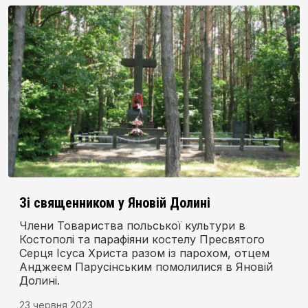
Зі священником у Яновій Долині
Члени Товариства польської культури в
Костополі та парафіяни костелу Пресвятого
Серця Ісуса Христа разом із парохом, отцем
Анджеєм Парусінським помолилися в Яновій
Долині.
23 червня 2023