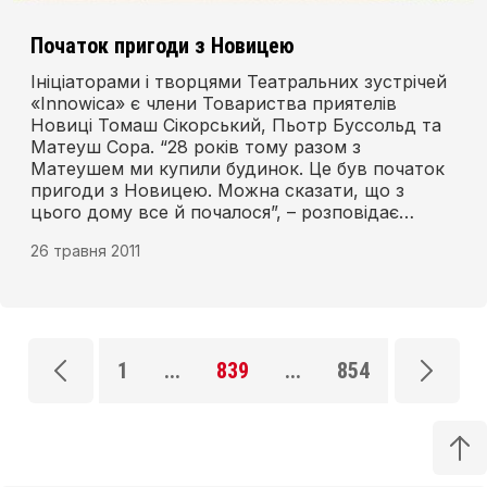
Початок пригоди з Новицею
Ініціаторами і творцями Театральних зустрічей
«Innowica» є члени Товариства приятелів
Новиці Томаш Сікорський, Пьотр Буссольд та
Матеуш Сора. “28 років тому разом з
Матеушем ми купили будинок. Це був початок
пригоди з Новицею. Можна сказати, що з
цього дому все й почалося”, – розповідає
Томаш Сікорський. У 90-их роках минулого
26 травня 2011
століття в Новиці поселилися втікачі з міст,
будинки почали купувати люди з Варшави,
Кракова, приїжджали також із Сілезії.
1
...
839
...
854