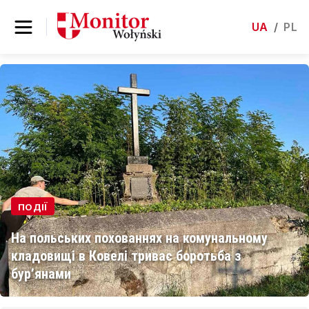
UA
/
PL
ПОДІЇ
На польських похованнях на комунальному
кладовищі в Ковелі триває боротьба з
бур’янами