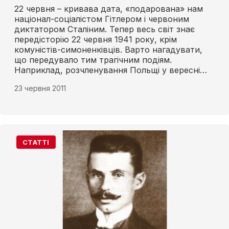
22 червня – кривава дата, «подарована» нам
націонал-соціалістом Гітлером і червоним
диктатором Сталіним. Тепер весь світ знає
передісторію 22 червня 1941 року, крім
комуністів-симоненківців. Варто нагадувати,
що передувало тим трагічним подіям.
Наприклад, розчленування Польщі у вересні
1939 року.
23 червня 2011
СТАТТІ