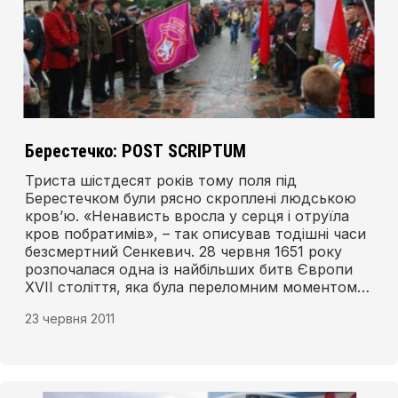
Берестечко: POST SCRIPTUM
Триста шістдесят років тому поля під
Берестечком були рясно скроплені людською
кров’ю. «Ненависть вросла у серця і отруїла
кров побратимів», – так описував тодішні часи
безсмертний Сенкевич. 28 червня 1651 року
розпочалася одна із найбільших битв Європи
XVII століття, яка була переломним моментом
боротьби під час козацьких воєн.
23 червня 2011