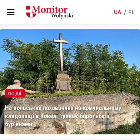
UA
/
PL
ПОДІЇ
На польських похованнях на комунальному
кладовищі в Ковелі триває боротьба з
бур’янами