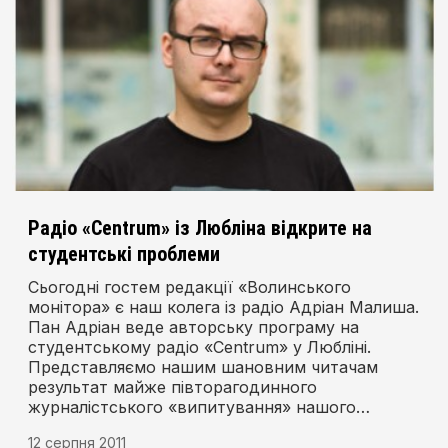
Радіо «Centrum» із Любліна відкрите на
студентські проблеми
Cьогодні гостем редакції «Волинського
монітора» є наш колега із радіо Адріан Малиша.
Пан Адріан веде авторську програму на
студентському радіо «Centrum» у Любліні.
Представляємо нашим шановним читачам
результат майже півторагодинного
журналістського «випитування» нашого
співрозмовника.
12 серпня 2011