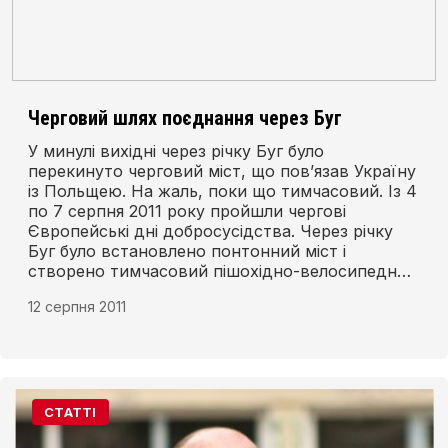
Черговий шлях поєднання через Буг
У минулі вихідні через річку Буг було
перекинуто черговий міст, що пов’язав Україну
із Польщею. На жаль, поки що тимчасовий. Із 4
по 7 серпня 2011 року пройшли чергові
Європейські дні добросусідства. Через річку
Буг було встановлено понтонний міст і
створено тимчасовий пішохідно-велосипедний
перехід. Таким чином було об’єднано польське
12 серпня 2011
село Збереже із українським селом Адамчуки.
СТАТТІ