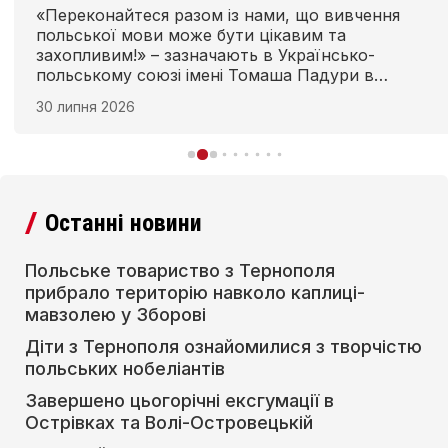
«Переконайтеся разом із нами, що вивчення
польської мови може бути цікавим та
захопливим!» – зазначають в Українсько-
польському союзі імені Томаша Падури в
Рівному та запрошують на заняття з польської
30 липня 2026
мови в новому навчальному році. Запис
починається з 1 серпня, а заняття – 1 вересня.
Останні новини
Польське товариство з Тернополя
прибрало територію навколо каплиці-
мавзолею у Зборові
Діти з Тернополя ознайомилися з творчістю
польських нобеліантів
Завершено цьогорічні ексгумації в
Острівках та Волі-Островецькій