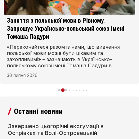
Заняття з польської мови в Рівному.
Запрошує Українсько-польський союз імені
Томаша Падури
«Переконайтеся разом із нами, що вивчення
польської мови може бути цікавим та
захопливим!» – зазначають в Українсько-
польському союзі імені Томаша Падури в
Рівному та запрошують на заняття з польської
30 липня 2026
мови в новому навчальному році. Запис
починається з 1 серпня, а заняття – 1 вересня.
Останні новини
Завершено цьогорічні ексгумації в
Острівках та Волі-Островецькій