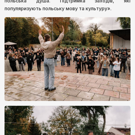
польська душа. Підтримка заходів, які
популяризують польську мову та культуру».