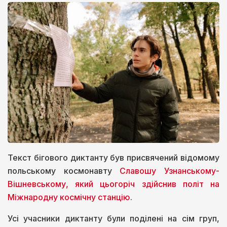
Текст бігового диктанту був присвячений відомому
польському космонавту
Славошу Узнанському-
Вішневському, який цьогоріч здійснив політ на
Міжнародну космічну станцію
.
Усі учасники диктанту були поділені на сім груп,