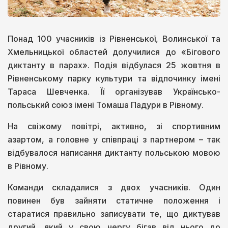
Понад 100 учасників із Рівненської, Волинської та
Хмельницької областей долучилися до «Бігового
диктанту в парах». Подія відбулася 25 жовтня в
Рівненському парку культури та відпочинку імені
Тараса Шевченка. Її організував Українсько-
польський союз імені Томаша Падури в Рівному.
На свіжому повітрі, активно, зі спортивним
азартом, а головне у співпраці з партнером – так
відбувалося написання диктанту польською мовою
в Рівному.
Команди складалися з двох учасників. Один
повинен був зайняти статичне положення і
старатися правильно записувати те, що диктував
другий, який у свою чергу бігав від нього до