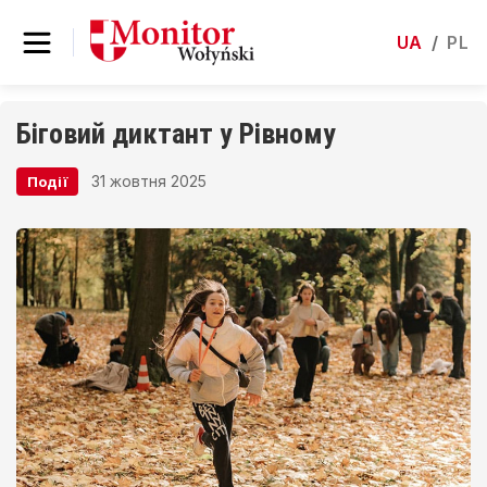
UA
/
PL
Біговий диктант у Рівному
31 жовтня 2025
Події