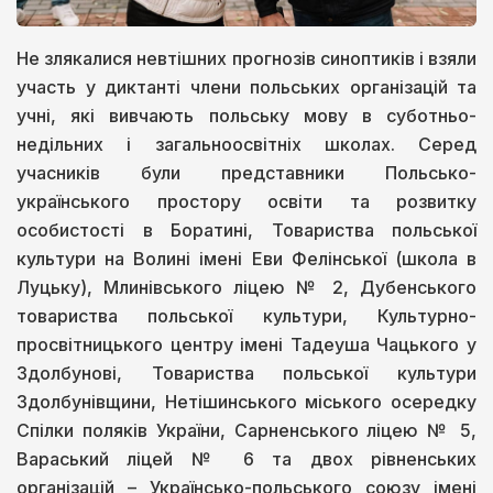
Не злякалися невтішних прогнозів синоптиків і взяли
участь у диктанті члени польських організацій та
учні, які вивчають польську мову в суботньо-
недільних і загальноосвітніх школах. Серед
учасників були представники Польсько-
українського простору освіти та розвитку
особистості в Боратині, Товариства польської
культури на Волині імені Еви Фелінської (школа в
Луцьку), Млинівського ліцею № 2, Дубенського
товариства польської культури, Культурно-
просвітницького центру імені Тадеуша Чацького у
Здолбунові, Товариства польської культури
Здолбунівщини, Нетішинського міського осередку
Спілки поляків України, Сарненського ліцею № 5,
Вараський ліцей № 6 та двох рівненських
організацій – Українсько-польського союзу імені