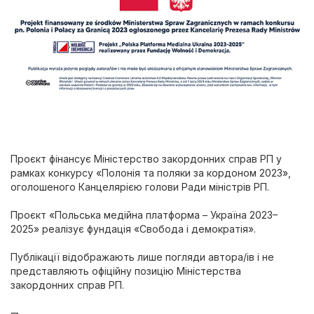
Проєкт фінансує Міністерство закордонних справ РП у
рамках конкурсу «Полонія та поляки за кордоном 2023»,
оголошеного Канцелярією голови Ради міністрів РП.
Проєкт «Польська медійна платформа – Україна 2023–
2025» реалізує фундація «Свобода і демократія».
Публікації відображають лише погляди автора/ів і не
представляють офіційну позицію Міністерства
закордонних справ РП.