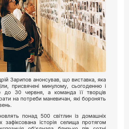
рій Зарипов анонсував, що виставка, яка
іли, присвячені минулому, сьогоденню і
 до 30 червня, а команда її творців
брати на потреби маневичан, які боронять
вень.
новлять понад 500 світлин із домашніх
х зафіксована історія селища протягом
кспозиція об’єднала близько пів сотні