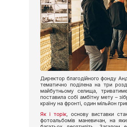
Директор благодійного фонду Анд
тематично поділена на три розд
майбутньому селища, триватиме
поставила собі амбітну мету – зі
країну на фронті, один мільйон гри
Як і торік
, основу виставки ста
фотоальбомів маневичан, на яки
багатьох десятиліть. Загалом е