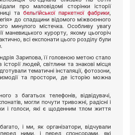
ідали про маловідомі сторінки історії
зниці та
бельгійської паркетної фабрики
,
егія» до спадщини відомого міжвоєнного
ого минулого містечка. Особливу увагу
рії маневицького курорту, якому цьогоріч
актично, всі експонати цього розділу були
.
ндрія Зарипова, її головною метою стало
історії людей, світлини та знакові місця
дготували тематичні інсталяції, фотозони,
заємодії та простори, де історію можна
ого з багатьох телефонів, відвідувачі,
понатів, могли почути тривожні, радісні i
вуки і голоси, які є щоденним тлом життя
агато, і ми, як організатори, відчували
і перед ними, і перед спонсорами, які