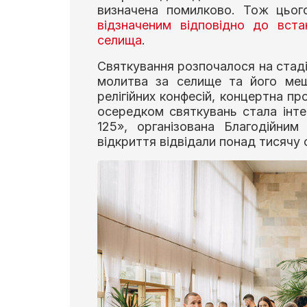
визначена помилково. Тож цьог
відзначеним відповідно до вст
селища
.
Святкування розпочалося на стадіо
молитва за селище та його меш
релігійних конфесій, концертна пр
осередком святкувань стала інте
125», організована Благодійни
відкриття відвідали понад тисячу о