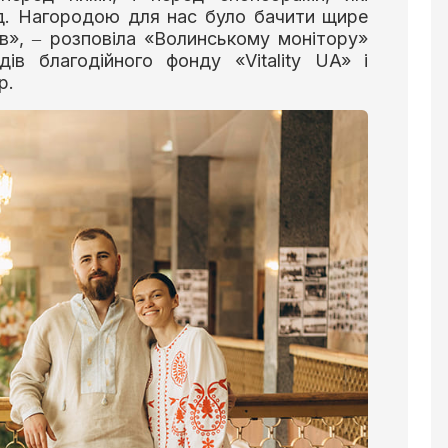
д. Нагородою для нас було бачити щире
ів», ‒ розповіла «Волинському монітору»
дів благодійного фонду «Vitality UA» і
р.