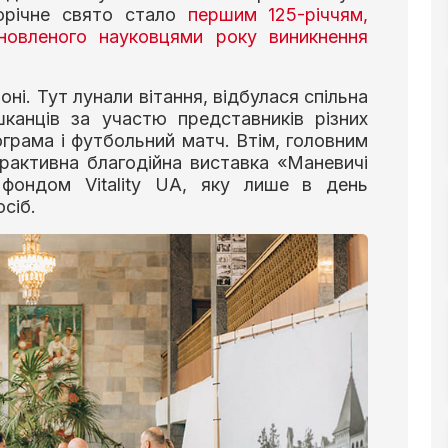
орічне свято стало
першим 125-річчям,
ановленого науковцями року виникнення
ні. Тут лунали вітання, відбулася спільна
канців за участю представників різних
ограма і футбольний матч. Втім, головним
рактивна благодійна виставка «Маневичі
м фондом Vitality UA, яку лише в день
сіб.