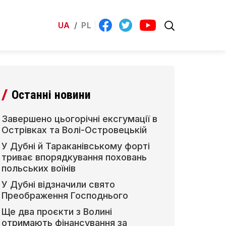
UA
/
PL
Останні новини
Завершено цьогорічні ексгумації в
Острівках та Волі-Островецькій
У Дубні й Тараканівському форті
триває впорядкування поховань
польських воїнів
У Дубні відзначили свято
Преображення Господнього
Ще два проєкти з Волині
отримають фінансування за