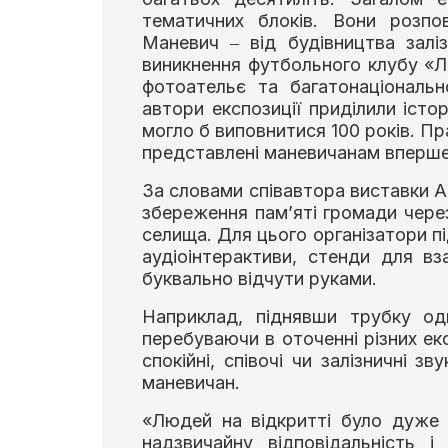
тематичних блоків. Вони розпов
Маневич ‒ від будівництва залі
виникнення футбольного клубу «Л
фотоательє та багатонаціональн
автори експозиції приділили істо
могло б виповнитися 100 років. Пр
представлені маневичанам вперше
За словами співавтора виставки А
збереження пам’яті громади через 
селища. Для цього організатори пі
аудіоінтерактиви, стенди для в
буквально відчути руками.
Наприклад, піднявши трубку одн
перебуваючи в оточенні різних екс
спокійні, співочі чи залізничні з
маневичан.
«Людей на відкритті було дуже б
надзвичайну відповідальність 