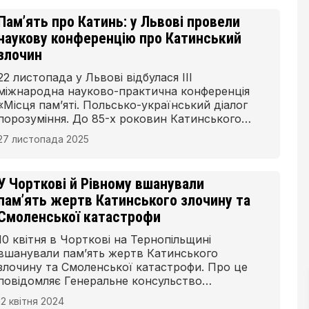
Юзефяк та Роберт Кєлек із неформальної
Пам’ять про Катинь: у Львові провели
групи під назвою «Детективи полів битв
наукову конференцію про Катинський
Сєрадз 1939».
злочин
22 листопада у Львові відбулася III
міжнародна науково-практична конференція
«Місця пам’яті. Польсько-український діалог
порозуміння. До 85-х роковин Катинського
злочину».
27 листопада 2025
У Чорткові й Рівному вшанували
пам’ять жертв Катинського злочину та
Смоленської катастрофи
10 квітня в Чорткові на Тернопільщині
вшанували пам’ять жертв Катинського
злочину та Смоленської катастрофи. Про це
повідомляє Генеральне консульство
Республіки Польща в Луцьку.
12 квітня 2024