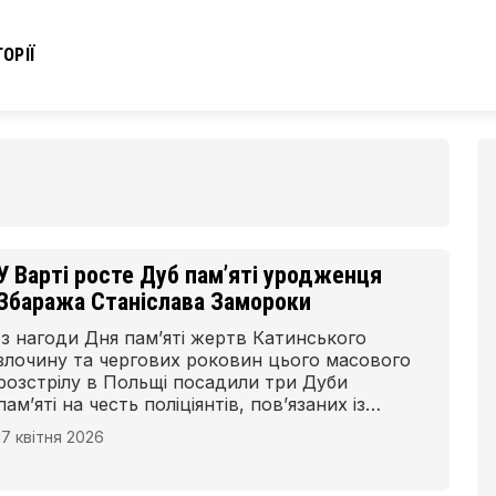
ОРІЇ
У Варті росте Дуб пам’яті уродженця
Збаража Станіслава Замороки
Із нагоди Дня пам’яті жертв Катинського
злочину та чергових роковин цього масового
розстрілу в Польщі посадили три Дуби
пам’яті на честь поліціянтів, пов’язаних із
Сєрадзем та Сєрадзьким повітом, які
17 квітня 2026
загинули на Сході. Один із них увічнює
пам’ять уродженця Збаража Станіслава
Замороки. Це вшанування ініціювали Войцех