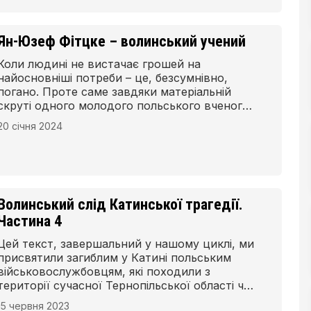
Ян-Юзеф Фітцке – волинський учений
Коли людині не вистачає грошей на
найосновніші потреби – це, безсумнівно,
погано. Проте саме завдяки матеріальній
скруті одного молодого польського вченого
волинська археологія та краєзнавство
20 січня 2024
збагатилися низкою важливих здобутків,
відкриттів і публікацій.
Волинський слід Катинської трагедії.
Частина 4
Цей текст, завершальний у нашому циклі, ми
присвятили загиблим у Катині польським
військовослужбовцям, які походили з
території сучасної Тернопільської області чи
були пов’язані з нею.
15 червня 2023