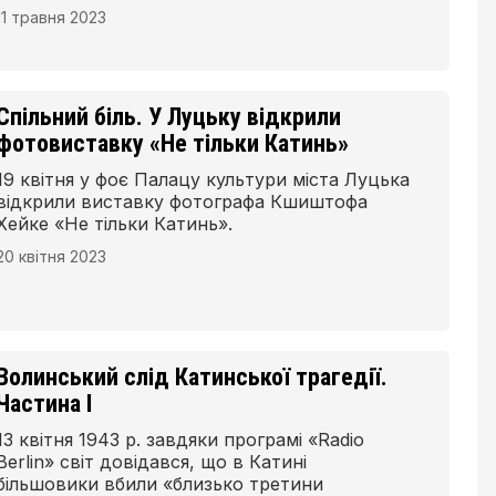
радянськими катами – Інокентій Гловацький,
11 травня 2023
незаслужено забутий український
громадський діяч і підприємець.
Спільний біль. У Луцьку відкрили
фотовиставку «Не тільки Катинь»
19 квітня у фоє Палацу культури міста Луцька
відкрили виставку фотографа Кшиштофа
Хейке «Не тільки Катинь».
20 квітня 2023
Волинський слід Катинської трагедії.
Частина І
13 квітня 1943 р. завдяки програмі «Radio
Berlin» світ довідався, що в Катині
більшовики вбили «близько третини