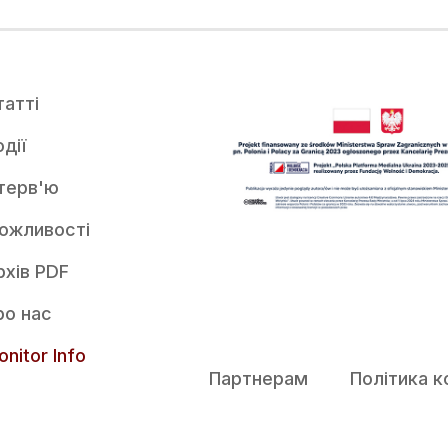
татті
дії
нтерв'ю
ожливості
рхів PDF
ро нас
nitor Info
Партнерам
Політика к