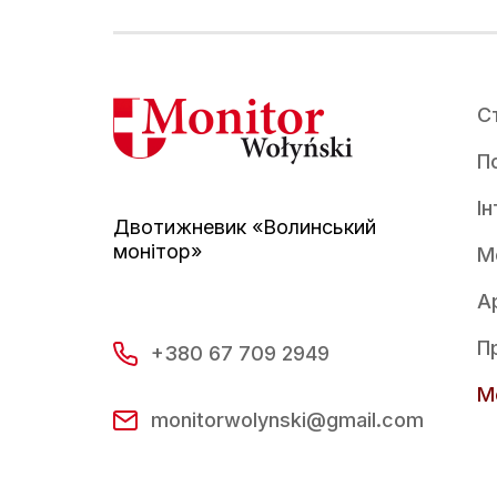
С
По
І
Двотижневик «Волинський
монітор»
М
А
П
+380 67 709 2949
Mo
monitorwolynski@gmail.com