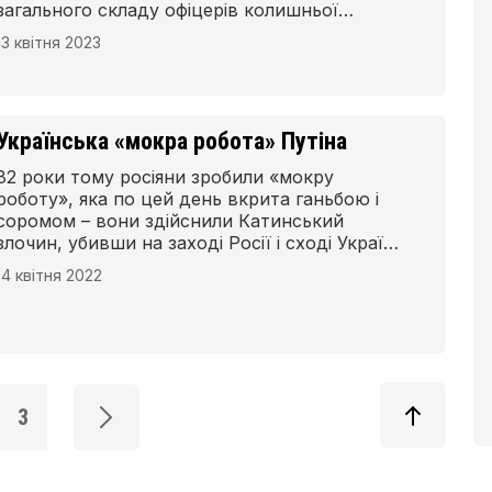
загального складу офіцерів колишньої
польської армії». Протягом наступних
13 квітня 2023
десятиліть у цей день традиційно згадували
про трагедію під Смоленськом, а 2007 р.
Сейм Республіки Польща встановив 13 квітня
Днем пам’яті жертв Катинського злочину.
Українська «мокра робота» Путіна
82 роки тому росіяни зробили «мокру
роботу», яка по цей день вкрита ганьбою і
соромом – вони здійснили Катинський
злочин, убивши на заході Росії і сході України
майже 22 тис. польських офіцерів, підофіцерів
14 квітня 2022
і прикордонників, ув’язнених під час
нацистсько-радянського нападу в 1939 р.
Сьогодні вони повторюють своє варварство
в Україні – пише американський письменник
Аллен Пол, автор відомої книги про
Катинський розстріл.
3