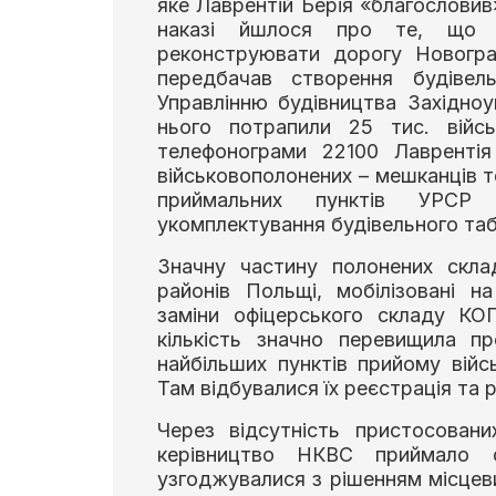
яке Лаврентій Берія «благословив
наказі йшлося про те, що
реконструювати дорогу Новогра
передбачав створення будівель
Управлінню будівництва Західн
нього потрапили 25 тис. війсь
телефонограми 22100 Лаврентія
військовополонених – мешканців т
приймальних пунктів УРСР 
укомплектування будівельного та
Значну частину полонених скла
районів Польщі, мобілізовані н
заміни офіцерського складу КО
кількість значно перевищила п
найбільших пунктів прийому війс
Там відбувалися їх реєстрація та 
Через відсутність пристосован
керівництво НКВС приймало сп
узгоджувалися з рішенням місцев