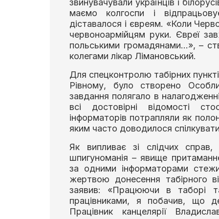
звинувачували українців і білорус
маємо колгоспи і відпрацьов
діставалося і євреям. «Коли Черво
червоноармійцям руки. Євреї за
польськими громадянами…», – ств
колегами лікар Лімановський.
Для спецконтролю табірних пункті
Рівному, було створено Особл
завдання полягало в налагодженні
всі достовірні відомості сто
інформаторів потрапляли як полоне
яким часто доводилося спілкувати
Як випливає зі слідчих справ,
шпигуноманія – явище притаманн
за одними інформаторами стежи
жертвою донесення табірного ві
заявив: «Працюючи в таборі т
працівниками, я побачив, що д
Працівник канцелярії Владисл