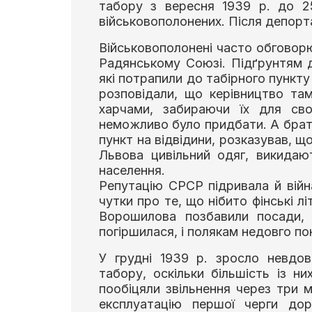
табору з вересня 1939 р. до 2
військовополонених. Після депорта
Військовополонені часто обговорю
Радянському Союзі. Підґрунтям д
які потрапили до табірного пункту
розповідали, що керівництво та
харчами, забираючи їх для сво
неможливо було придбати. А брат 
пункт на відвідини, розказував, 
Львова цивільний одяг, викида
населення.
Репутацію СРСР підривала й війн
чутки про те, що нібито фінські 
Ворошилова позбавили посади, 
погіршилася, і полякам недовго пон
У грудні 1939 р. зросло невдов
табору, оскільки більшість із н
пообіцяли звільнення через три мі
експлуатацію першої черги дор