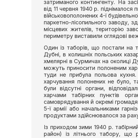
затриманого контингенту. На зас
від 11 червня 1940 р. піднімалося 
військовополонених 4-ї будівельно
паркетно-лісопильного заводу, зд
місцевих жителів, територію за
периметру виставили оглядові веж
Один із таборів, що постали на т
Дубні, в колишніх польських каза
хмелярні в Сурмичах на околиці Д
можуть приносити полоненим харчі
туди не прибула польова кухня
харчування полонених не було, т
були відсутні органи, відповіда
харчами табірних пунктів орга
самоврядування й окремі громадя
5-ї армії або начальниками гарні
продуктами здійснювалося за раху
Із приходом зими 1940 р. табірний
район) із літнього табору, що 