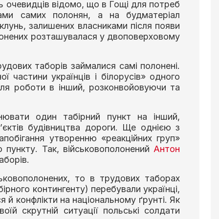
ь очевидців відомо, що в Гощі для потреб
ами самих полонян, а на будматеріал
клунь, залишених власниками після появи
олонених розташувалася у двоповерховому
удових таборів займалися самі полонені.
ї частини українців і білорусів» одного
для роботи в інший, розконвойовуючи та
ювати один табірний пункт на інший,
’єктів будівництва дороги. Ще однією з
запобігання утворенню «реакційних груп»
о пункту. Так, військовополонений
Антон
аборів.
ьковополонених, то в трудових таборах
ірного контингенту) перебували українці,
ся й конфлікти на національному ґрунті. Як
оїй скрутній ситуації польські солдати