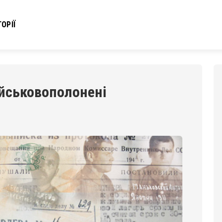
ОРІЇ
військовополонені