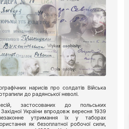
графічних нарисів про солдатів Війська
потрапили до радянської неволі.
есій, застосованих до польських
 Західної України впродовж вересня 1939
езаконне утримання їх у таборах
ористання як безоплатної робочої сили,