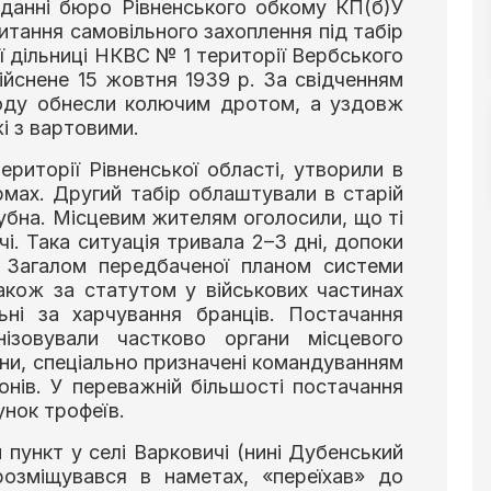
іданні бюро Рівненського обкому КП(б)У
питання самовільного захоплення під табір
ї дільниці НКВС № 1 території Вербського
ійснене 15 жовтня 1939 р. За свідченням
воду обнесли колючим дротом, а уздовж
і з вартовими.
ериторії Рівненської області, утворили в
рмах. Другий табір облаштували в старій
убна. Місцевим жителям оголосили, що ті
. Така ситуація тривала 2–3 дні, допоки
. Загалом передбаченої планом системи
акож за статутом у військових частинах
льні за харчування бранців. Постачання
нізовували частково органи місцевого
ни, спеціально призначені командуванням
зонів. У переважній більшості постачання
нок трофеїв.
 пункт у селі Варковичі (нині Дубенський
розміщувався в наметах, «переїхав» до