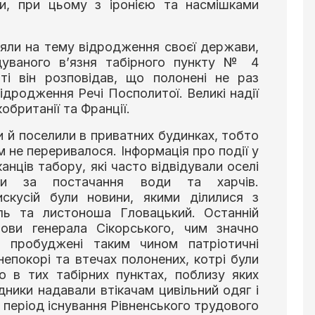
ди, при цьому з іронією та насмішками
яли на тему відродження своєї держави,
адуваного в’язня табірного пункту № 4
ті він розповідав, що полонені не раз
дродження Речі Посполитої. Великі надії
британії та Франції.
 й поселили в приватних будинках, тобто
ом не переривалося. Інформація про події у
нців табору, які часто відвідували оселі
ючи за постачання води та харчів.
кусій були новини, якими ділилися з
ь та листоноша Гловацький. Останній
ови генерала Сікорського, чим значно
о пробуджені таким чином патріотичні
непокорі та втечах полонених, котрі були
 в тих табірних пунктах, поблизу яких
дники надавали втікачам цивільний одяг і
 період існування Рівненського трудового