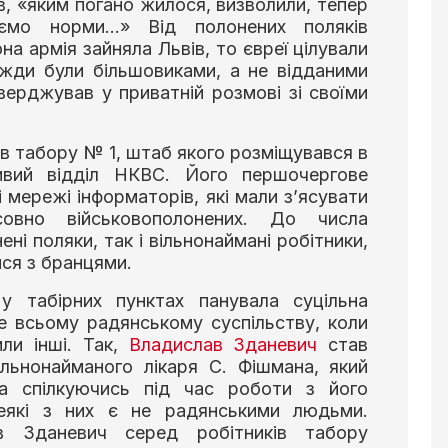
ів, «яким погано жилося, визволили, тепер
уємо норми…» Від полонених поляків
на армія зайняла Львів, то євреї цілували
вжди були більшовиками, а не відданими
ерджував у приватній розмові зі своїми
в табору № 1, штаб якого розміщувався в
ивий відділ НКВС. Його першочергове
 мережі інформаторів, які мали з’ясувати
совно військовополонених. До числа
ні поляки, так і вільнонаймані робітники,
ся з бранцями.
 у табірних пунктах панувала суцільна
е всьому радянському суспільству, коли
ли інші. Так,
Владислав Зданевич
став
льнонайманого лікаря С. Фішмана, який
а спілкуючись під час роботи з його
еякі з них є не радянськими людьми.
ав Зданевич серед робітників табору