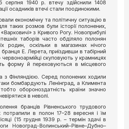
5 серпня 1940 р. втечу здійснили 1408
ції осадників втечі стали поодинокими.
вали економічну та політичну ситуацію в
ля таких розмов були історії полонених,
 «Варковичі» з Кривого Рогу. Новоприбулі
мтешніх таборів часто обділяло полонян
їх родин, оскільки в магазинах нічого
бранця Е. Лерета, приїздивши в табірний
що червоноармійці скуповують у крамницях
ють форму й переховуються в місцевого
а з Фінляндією. Серед полонених ходили
літаки бомбардують Ленінград, а Климента
тобто обороноздатність країни значно
евірятися в неволі.
олення бранців Рівненського трудового
их потрапили в полон 17–28 вересня і їм
сяці (15 грудня 1939 р. – термін здачі в
оги Новоград-Волинський–Рівне–Дубно–