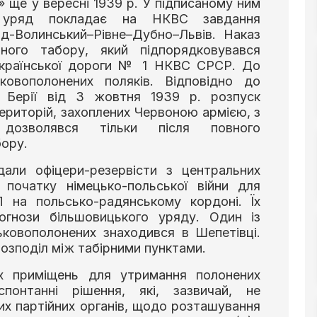
» ще у вересні 1939 р. У підписаному ним
 уряд покладає на НКВС завдання
д-Волинський–Рівне–Дубно–Львів. Наказ
ного табору, який підпорядковувався
оукраїнської дороги № 1 НКВС СРСР. До
ковополонених поляків. Відповідно до
 Берії від 3 жовтня 1939 р. розпуск
ериторій, захоплених Червоною армією, з
дозволявся тільки після повного
бору.
дали офіцери-резервісти з центральних
а початку німецько-польської війни для
П на польсько-радянському кордоні. Їх
рогнози більшовицького уряду. Один із
ьковополонених знаходився в Шепетівці.
розподіл між табірними пунктами.
их приміщень для утримання полонених
онтанні рішення, які, зазвичай, не
их партійних органів, щодо розташування