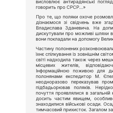
висловлює антирадянські погля
говорить про СРСР…»
Про те, що поляки охоче розмовл
дізнаємося зі свідчень вже зг
Владислава Зданевича. На допи
дискутували про можливі шляхи ві
вони покладали на допомогу Велико
Частину полонених розконвоювали
їхнє спілкування із зовнішнім світ
світі надходила також через мешка
місцевих жителів, відповіда
Інформаційною поживою для дис
полонянами експедитор М. Єпел
неодноразово переказував пром
підбадьорював поляків. Нерідк
почуття проявлялися в загальній 
досить частим явищем, особливо
знаходилися військові осади. Оса
тимчасовий прихисток. Загалом за