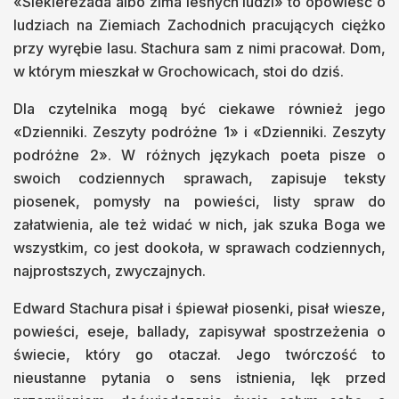
«Siekierezada albo zima leśnych ludzi» to opowieść o
ludziach na Ziemiach Zachodnich pracujących ciężko
przy wyrębie lasu. Stachura sam z nimi pracował. Dom,
w którym mieszkał w Grochowicach, stoi do dziś.
Dla czytelnika mogą być ciekawe również jego
«Dzienniki. Zeszyty podróżne 1» i «Dzienniki. Zeszyty
podróżne 2». W różnych językach poeta pisze o
swoich codziennych sprawach, zapisuje teksty
piosenek, pomysły na powieści, listy spraw do
załatwienia, ale też widać w nich, jak szuka Boga we
wszystkim, co jest dookoła, w sprawach codziennych,
najprostszych, zwyczajnych.
Edward Stachura pisał i śpiewał piosenki, pisał wiesze,
powieści, eseje, ballady, zapisywał spostrzeżenia o
świecie, który go otaczał. Jego twórczość to
nieustanne pytania o sens istnienia, lęk przed