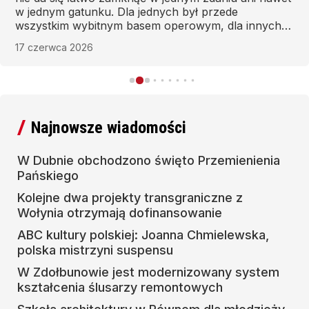
w jednym gatunku. Dla jednych był przede
wszystkim wybitnym basem operowym, dla innych
charakterystycznym głosem z filmów i nagrań,
17 czerwca 2026
jeszcze dla innych świadkiem historii, który przeszedł
przez dramatyczne doświadczenia XX wieku i
potrafił o nich mówić bez patosu, za to z
uważnością i spokojem.
Najnowsze wiadomości
W Dubnie obchodzono święto Przemienienia
Pańskiego
Kolejne dwa projekty transgraniczne z
Wołynia otrzymają dofinansowanie
ABC kultury polskiej: Joanna Chmielewska,
polska mistrzyni suspensu
W Zdołbunowie jest modernizowany system
kształcenia ślusarzy remontowych