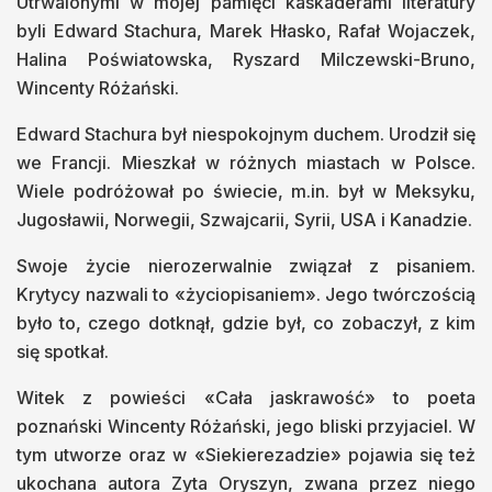
Utrwalonymi w mojej pamięci kaskaderami literatury
byli Edward Stachura, Marek Hłasko, Rafał Wojaczek,
Halina Poświatowska, Ryszard Milczewski-Bruno,
Wincenty Różański.
Edward Stachura był niespokojnym duchem. Urodził się
we Francji. Mieszkał w różnych miastach w Polsce.
Wiele podróżował po świecie, m.in. był w Meksyku,
Jugosławii, Norwegii, Szwajcarii, Syrii, USA i Kanadzie.
Swoje życie nierozerwalnie związał z pisaniem.
Krytycy nazwali to «życiopisaniem». Jego twórczością
było to, czego dotknął, gdzie był, co zobaczył, z kim
się spotkał.
Witek z powieści «Cała jaskrawość» to poeta
poznański Wincenty Różański, jego bliski przyjaciel. W
tym utworze oraz w «Siekierezadzie» pojawia się też
ukochana autora Zyta Oryszyn, zwana przez niego