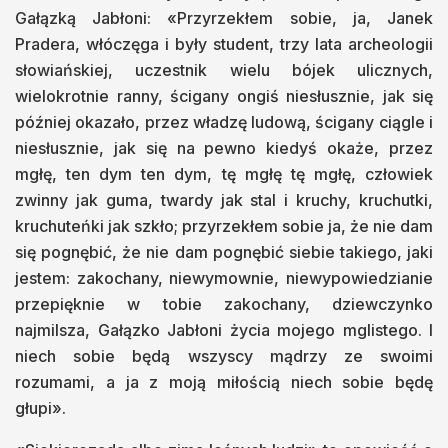
Gałązką Jabłoni: «Przyrzekłem sobie, ja, Janek
Pradera, włóczęga i były student, trzy lata archeologii
słowiańskiej, uczestnik wielu bójek ulicznych,
wielokrotnie ranny, ścigany ongiś niesłusznie, jak się
później okazało, przez władzę ludową, ścigany ciągle i
niesłusznie, jak się na pewno kiedyś okaże, przez
mgłę, ten dym ten dym, tę mgłę tę mgłę, człowiek
zwinny jak guma, twardy jak stal i kruchy, kruchutki,
kruchuteńki jak szkło; przyrzekłem sobie ja, że nie dam
się pognębić, że nie dam pognębić siebie takiego, jaki
jestem: zakochany, niewymownie, niewypowiedzianie
przepięknie w tobie zakochany, dziewczynko
najmilsza, Gałązko Jabłoni życia mojego mglistego. I
niech sobie będą wszyscy mądrzy ze swoimi
rozumami, a ja z moją miłością niech sobie będę
głupi».