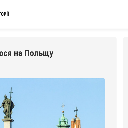
ОРІЇ
ося на Польщу