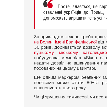
Проте, здається, не вар
ставленні українців до Польщі 
допоможуть вирішити геть усі п
За прикладом теж не треба далек
на Волині імені Еви Фелінської
від 
30 років, добивається дозволу в
луцькому міському католицьк
побудувала меморіал «Вічна сл
надати дозвіл на вшанування пам
похованих на цьому цвинтарі.
Ще одним маркером реальних змі
поляками може стати 80-та річ
вшановувати цього року.
Чи ці зрушення тимчасові, чи все 