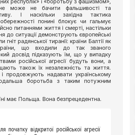
них республік» і «боротьбу з фашизмом»,
 не може не бачити фальшивості та
ативу. І наскільки західна тактика
 обережності понині блокує чи гальмує
ійсно питаннями життя і смерті, настільки
ня до ситуації демонструють європейські
ли гніт радянської тиранії: країни Балтії як
країни, що входили до так званого
іркий досвід підказують їм, що у випадку
вами російської агресії будуть вони, а
ищають також їх незалежність та життя.
 і продовжують надавати українському
подальша боротьба з таким потужним
їні має Польща. Вона безпрецедентна.
я початку відкритої російської агресії