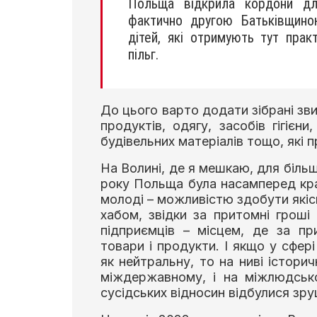
Польща відкрила кордони дл
фактично другою Батьківщиною
дітей, які отримують тут прак
пільг.
До цього варто додати зібрані зв
продуктів, одягу, засобів гігієни
будівельних матеріалів тощо, які
На Волині, де я мешкаю, для біль
року Польща була насамперед кр
молоді – можливістю здобути якісн
хабом, звідки за притомні гроші
підприємців – місцем, де за пр
товари і продукти. І якщо у сфер
як нейтральну, то на ниві історич
міждержавному, і на міжлюдськ
сусідських відносин відбулися зр