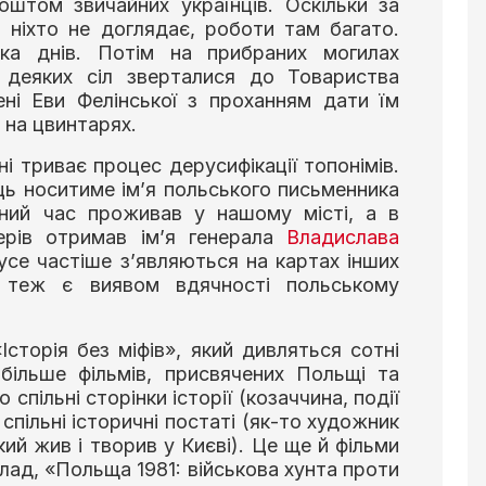
штом звичайних українців. Оскільки за
ніхто не доглядає, роботи там багато.
ка днів. Потім на прибраних могилах
 деяких сіл зверталися до Товариства
ені Еви Фелінської з проханням дати їм
 на цвинтарях.
ні триває процес дерусифікації топонімів.
ць носитиме ім’я польського письменника
вний час проживав у нашому місті, а в
ерів отримав ім’я генерала
Владислава
 усе частіше з’являються на картах інших
ва теж є виявом вдячності польському
сторія без міфів», який дивляться сотні
 більше фільмів, присвячених Польщі та
 спільні сторінки історії (козаччина, події
о спільні історичні постаті (як-то художник
кий жив і творив у Києві). Це ще й фільми
лад, «Польща 1981: військова хунта проти