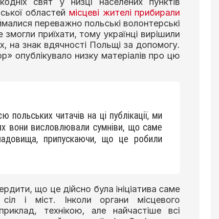
кодніх свят у низці населених пунктів
льської областей
місцеві жителі прибирали
ймалися переважно польські волонтерські
не змогли приїхати, тому українці вирішили
, на знак вдячності Польщі за допомогу.
р» опублікувало низку матеріалів про цю
ю польських читачів на ці публікації, ми
ях вони висловлювали сумніви, що саме
кладовища, припускаючи, що це робили
ердити, що це дійсно була ініціатива саме
 сіл і міст. Інколи органи місцевого
приклад, технікою, але найчастіше всі