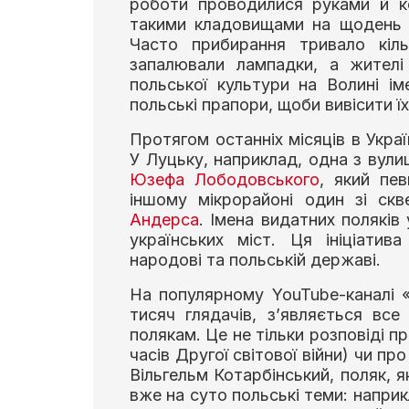
роботи проводилися руками й ко
такими кладовищами на щодень 
Часто прибирання тривало кіль
запалювали лампадки, а жителі
польської культури на Волині ім
польські прапори, щоби вивісити їх
Протягом останніх місяців в Украї
У Луцьку, наприклад, одна з вули
Юзефа Лободовського
, який пе
іншому мікрорайоні один зі скв
Андерса
. Імена видатних поляків
українських міст. Ця ініціати
народові та польській державі.
На популярному YouTube-каналі «І
тисяч глядачів, з’являється все
полякам. Це не тільки розповіді про
часів Другої світової війни) чи пр
Вільгельм Котарбінський, поляк, я
вже на суто польські теми: наприк