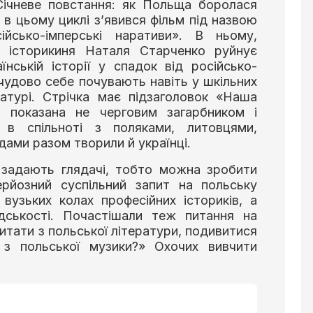
Січневе повстання: як Польща боролася
, в цьому циклі з’явився фільм під назвою
йсько-імперські наративи». В ньому,
ка історикиня Наталя Старченко руйнує
їнській історії у спадок від російсько-
і чудово себе почувають навіть у шкільних
ратурі. Стрічка має підзаголовок «Наша
 показана не черговим загарбником і
в спільноті з поляками, литовцями,
дами разом творили й українці.
 задають глядачі, тобто можна зробити
ерйозний суспільний запит на польську
вузьких колах професійних істориків, а
адськості. Почастішали теж питання на
итати з польської літератури, подивитися
и з польської музики?» Охочих вивчити