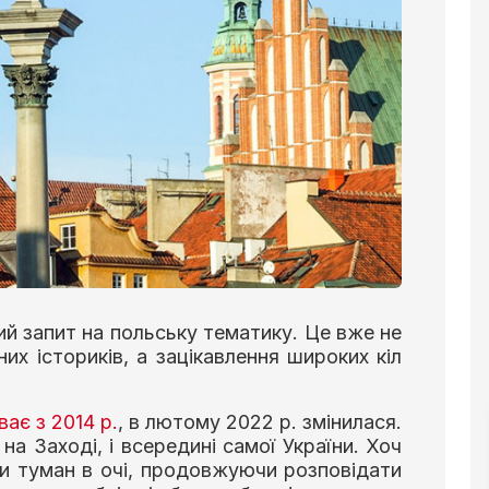
ний запит на польську тематику. Це вже не
них істориків, а зацікавлення широких кіл
ває з 2014 р.
, в лютому 2022 р. змінилася.
на Заході, і всередині самої України. Хоч
и туман в очі, продовжуючи розповідати