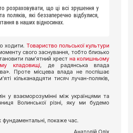
то розраховувати, що ці всі зрушення у
та поляків, які беззаперечно відбулися,
итання в наших відносинах.
о ходити.
Товариство польської культури
моменту свого заснування, тобто близько
становити пам’ятний хрест
на колишньому
ому кладовищі
, де радянська влада
ава». Проте місцева влада не поспішає
’яті кільканадцяти тисяч лучан-поляків,
н у взаєморозумінні між українцями та
ниця Волинської різні, яку ми будемо
ж фундаментальні, покаже час.
Анатолій Оліх