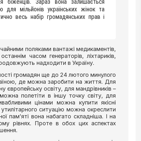
я біженців. Зараз вона залишається
 для мільйонів українських жінок та
тично весь набір громадянських прав і
ичайними поляками вантажі медикаментів,
, останнім часом генераторів, ліхтариків,
 продовжують надходити в Україну.
шості громадян ще до 24 лютого минулого
аїною, де можна заробити на життя. Для
у європейську освіту, для мандрівників –
 можна полетіти в іншу точку світу, для
ивабливими цінами можна купити якісні
і утилітарного ситуацію можна окреслити
ної пам’яті вона набагато складніша. І на
ому рівнях. Проте в обох цих аспектах
ушення.