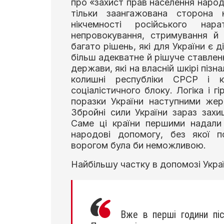
про «захист прав населення народ
тільки заангажована сторона
нікчемності російського нар
непровокування, стримування й
багато рішень, які для України є д
більш адекватне й рішуче ставлен
держави, які на власній шкірі пізна
колишні республіки СРСР і 
соціалістичного блоку. Логіка і г
поразки України наступними жерт
Збройні сили України зараз зах
Саме ці країни першими надали
народові допомогу, без якої 
ворогом була би неможливою.
Найбільшу частку в допомозі Укра
Вже в перші години післ