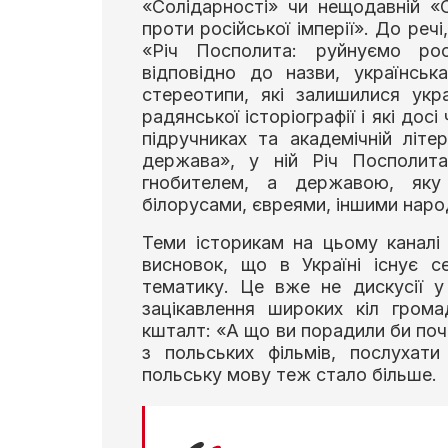
«Солідарності» чи нещодавній «
проти російської імперії». До речі
«Річ Посполита: руйнуємо росі
відповідно до назви, українсь
стереотипи, які залишилися укра
радянської історіографії і які дос
підручниках та академічній літе
держава», у ній Річ Посполита
гнобителем, а державою, яку 
білорусами, євреями, іншими наро
Теми історикам на цьому каналі
висновок, що в Україні існує с
тематику. Це вже не дискусії у 
зацікавлення широких кіл гром
кшталт: «А що ви порадили би поч
з польських фільмів, послухат
польську мову теж стало більше.