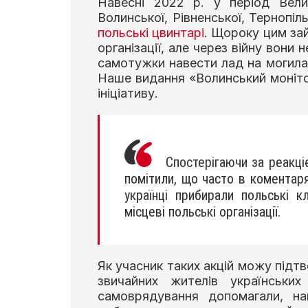
Навесні 2022 р. у період Вели
Волинської, Рівненської, Тернопі
польські цвинтарі
. Щороку цим за
організації, але через війну вони 
самотужки навести лад на могилах
Наше видання «Волинський моніто
ініціативу.
Спостерігаючи за реакціє
помітили, що часто в коментар
українці прибирали польські 
місцеві польські організації.
Як учасник таких акцій можу підтв
звичайних жителів українських
самоврядування допомагали, на