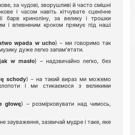
нове, за чудові, зворушливі й часто смішні
кове і часом навіть кітчувате сценічне
ії барв криноліну, за велику і трошки
ним і впевненим кроком прямує під наші
atwo
wpada
w
ucho
) – ми говоримо так
 музику дуже легко запам’ятати.
jak
w
mas
ł
o
) – надзвичайно легко, без
i
ę
schody
) – на такий вираз ми можемо
клопоти і ми стикаємося з великими
e
g
ł
ow
ę
) – розмірковувати над чимось,
інне зауваження, зазвичай мудре і таке, яке