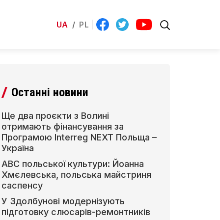
UA
/
PL
Останні новини
Ще два проєкти з Волині
отримають фінансування за
Програмою Interreg NEXT Польща –
Україна
АВС польської культури: Йоанна
Хмєлевська, польська майстриня
саспенсу
У Здолбунові модернізують
підготовку слюсарів-ремонтників