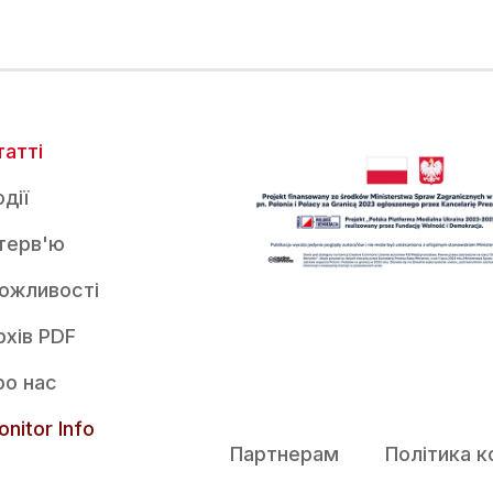
татті
дії
нтерв'ю
ожливості
рхів PDF
ро нас
nitor Info
Партнерам
Політика к