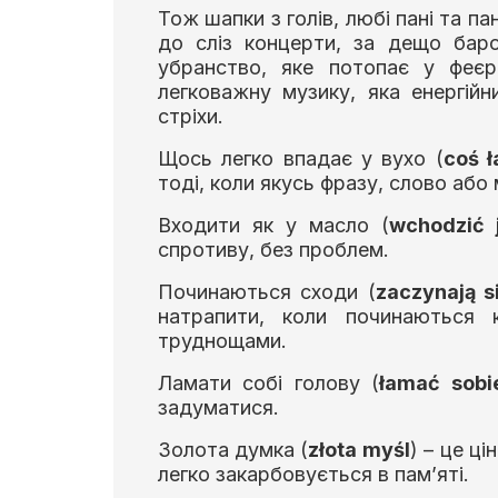
Тож шапки з голів, любі пані та па
до сліз концерти, за дещо баро
убранство, яке потопає у феєр
легковажну музику, яка енергій
стріхи.
Щось легко впадає у вухо (
co
ś ł
тоді, коли якусь фразу, слово або
Входити як у масло (
wchodzi
ć
спротиву, без проблем.
Починаються сходи (
zaczynaj
ą
s
натрапити, коли починаються 
труднощами.
Ламати собі голову (
ł
ama
ć
sobi
задуматися.
Золота думка (
z
ł
ota
my
ś
l
) – це ц
легко закарбовується в пам’яті.