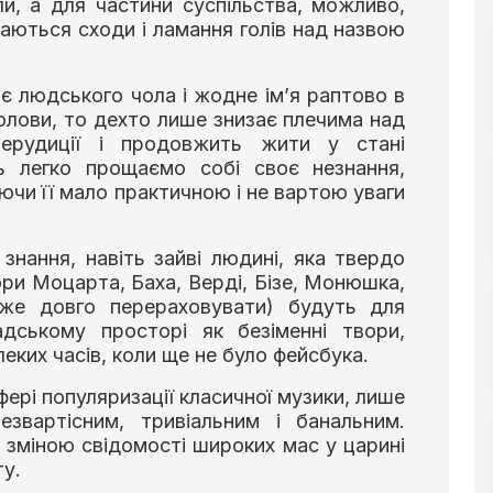
оли, а для частини суспільства, можливо,
наються сходи і ламання голів над назвою
є людського чола і жодне ім’я раптово в
голови, то дехто лише знизає плечима над
 ерудиції і продовжить жити у стані
 легко прощаємо собі своє незнання,
ючи її мало практичною і не вартою уваги
знання, навіть зайві людині, яка твердо
ори Моцарта, Баха, Верді, Бізе, Монюшка,
же довго перераховувати) будуть для
адському просторі як безіменні твори,
леких часів, коли ще не було фейсбука.
фері популяризації класичної музики, лише
звартісним, тривіальним і банальним.
 зміною свідомості широких мас у царині
у.