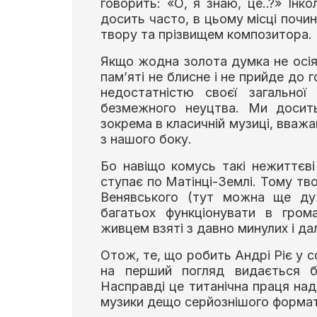
говорить: «О, я знаю, це..?» Інк
досить часто, в цьому місці почи
твору та прізвищем композитора.
Якщо жодна золота думка не осія
пам’яті не блисне і не прийде до 
недостатністю своєї загальної
безмежного неуцтва. Ми досить
зокрема в класичній музиці, вважа
з нашого боку.
Бо навіщо комусь такі нежиттєві 
ступає по Матінці-Землі. Тому тв
Венявського (тут можна ще ду
багатьох функціонувати в гром
живцем взяті з давно минулих і да
Отож, те, що робить Андрі Ріє у с
на перший погляд видається бе
Насправді це титанічна праця над
музики дещо серйознішого формат