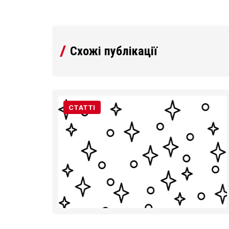
Схожі публікації
ірки
СТАТТІ
сь
і
на,
 один