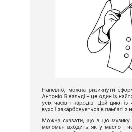
Напевно, можна ризикнути сфор
Антоніо Вівальді – це один із найп
усіх часів і народів. Цей цикл і
вухо і закарбовується в пам’яті з
Можна сказати, що в цю музику н
меломан входить як у масло і че