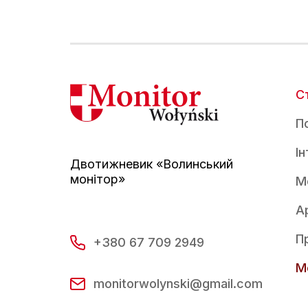
С
По
І
Двотижневик «Волинський
монітор»
М
А
П
+380 67 709 2949
Mo
monitorwolynski@gmail.com