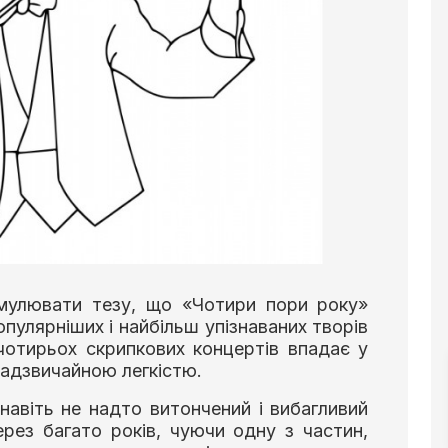
мулювати тезу, що «Чотири пори року»
опулярніших і найбільш упізнаваних творів
з чотирьох скрипкових концертів впадає у
 надзвичайною легкістю.
авіть не надто витончений і вибагливий
рез багато років, чуючи одну з частин,