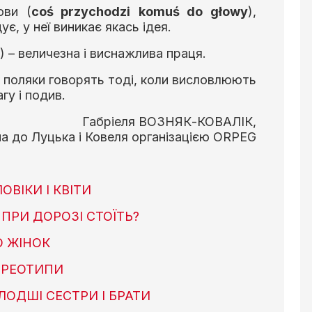
ови (
co
ś
przychodzi
komu
ś
do
g
ł
owy
),
, у неї виникає якась ідея.
) – величезна і виснажлива праця.
ак поляки говорять тоді, коли висловлюють
гу і подив.
Габріеля ВОЗНЯК-КОВАЛІК,
на до Луцька і Ковеля організацією ORPEG
ВІКИ І КВІТИ
ПРИ ДОРОЗІ СТОЇТЬ?
О ЖІНОК
ЕРЕОТИПИ
ЛОДШІ СЕСТРИ І БРАТИ