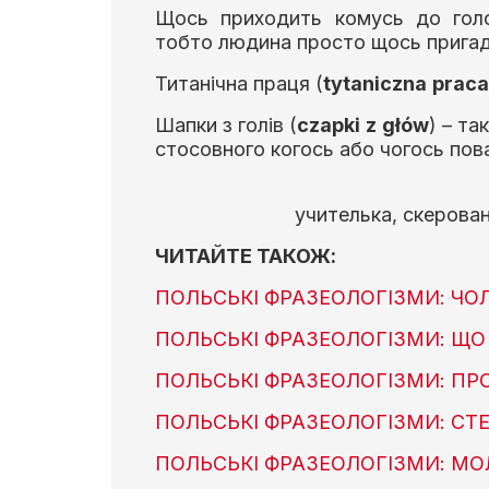
Щось приходить комусь до гол
тобто людина просто щось пригадує
Титанічна праця (
tytaniczna
praca
Шапки з голів (
czapki
z
g
łó
w
) – т
стосовного когось або чогось пова
учителька, скерова
ЧИТАЙТЕ ТАКОЖ:
ПОЛЬСЬКІ ФРАЗЕОЛОГІЗМИ: ЧОЛО
ПОЛЬСЬКІ ФРАЗЕОЛОГІЗМИ: ЩО 
ПОЛЬСЬКІ ФРАЗЕОЛОГІЗМИ: ПР
ПОЛЬСЬКІ ФРАЗЕОЛОГІЗМИ: СТ
ПОЛЬСЬКІ ФРАЗЕОЛОГІЗМИ: МО